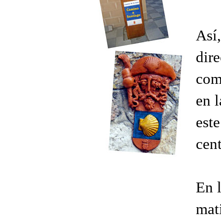
Así,
dir
com
en l
este
cen
En 
mati