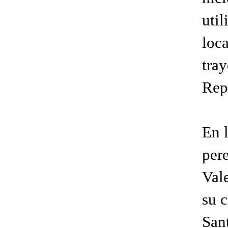
util
loc
tra
Rep
En 
per
Vale
su c
San