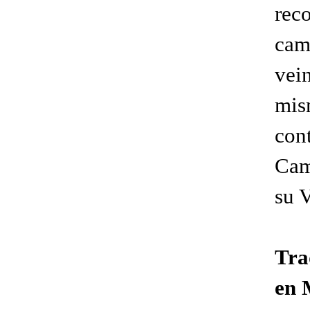
rec
cami
vei
mis
con
Cam
su V
Tra
en 