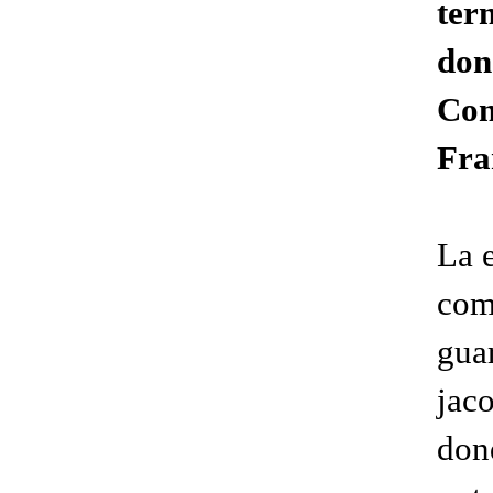
ter
don
Com
Fra
La 
com
guar
jaco
don