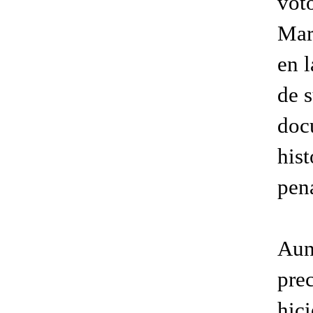
vot
Marí
en 
de 
doc
his
pen
Aun
pre
hici