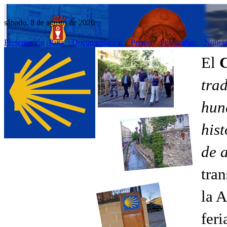
sábado, 8 de agosto de 2026
Presentación
Ruta
Documentación
Prensa
Fotografías
Notici
El
tra
hun
his
de 
tran
la A
fer