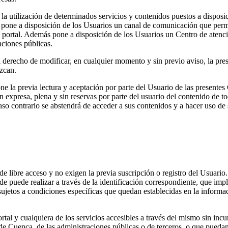
 y la utilización de determinados servicios y contenidos puestos a dispos
 pone a disposición de los Usuarios un canal de comunicación que permi
el portal. Además pone a disposición de los Usuarios un Centro de atenci
aciones públicas.
derecho de modificar, en cualquier momento y sin previo aviso, la prese
ezcan.
one la previa lectura y aceptación por parte del Usuario de las presente
ión expresa, plena y sin reservas por parte del usuario del contenido de
so contrario se abstendrá de acceder a sus contenidos y a hacer uso de 
, de libre acceso y no exigen la previa suscripción o registro del Usuari
 de puede realizar a través de la identificación correspondiente, que imp
 sujetos a condiciones específicas que quedan establecidas en la informac
tal y cualquiera de los servicios accesibles a través del mismo sin incur
de Cuenca, de las administraciones públicas o de terceros, o que puedan 