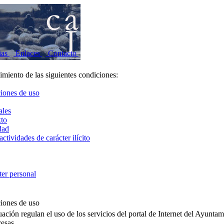
ias
Enlaces
Contacto
limiento de las siguientes condiciones:
ciones de uso
ales
xto
dad
ctividades de carácter ilícito
ter personal
ciones de uso
uación regulan el uso de los servicios del portal de Internet del Ayunta
esas.