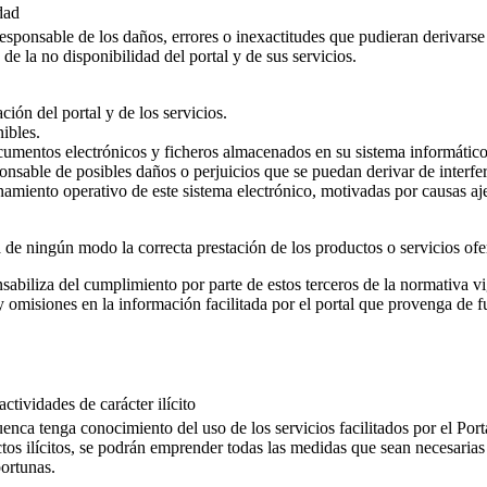
dad
ponsable de los daños, errores o inexactitudes que pudieran derivarse d
 de la no disponibilidad del portal y de sus servicios.
ción del portal y de los servicios.
ibles.
cumentos electrónicos y ficheros almacenados en su sistema informátic
sable de posibles daños o perjuicios que se puedan derivar de interfere
namiento operativo de este sistema electrónico, motivadas por causas aje
e ningún modo la correcta prestación de los productos o servicios ofert
abiliza del cumplimiento por parte de estos terceros de la normativa vig
 omisiones en la información facilitada por el portal que provenga de f
ctividades de carácter ilícito
nca tenga conocimiento del uso de los servicios facilitados por el Porta
ctos ilícitos, se podrán emprender todas las medidas que sean necesarias p
portunas.