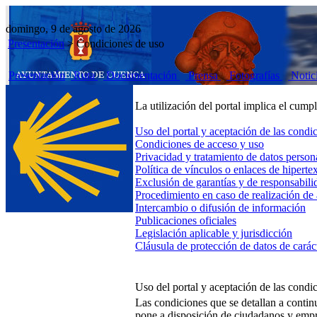
domingo, 9 de agosto de 2026
Presentación
>
Condiciones de uso
Presentación
Ruta
Documentación
Prensa
Fotografías
Notic
La utilización del portal implica el cump
Uso del portal y aceptación de las condi
Condiciones de acceso y uso
Privacidad y tratamiento de datos person
Política de vínculos o enlaces de hiperte
Exclusión de garantías y de responsabili
Procedimiento en caso de realización de a
Intercambio o difusión de información
Publicaciones oficiales
Legislación aplicable y jurisdicción
Cláusula de protección de datos de carác
Uso del portal y aceptación de las condi
Las condiciones que se detallan a contin
pone a disposición de ciudadanos y empr