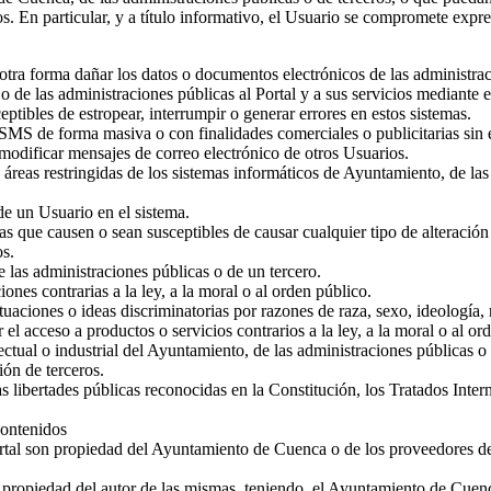
. En particular, y a título informativo, el Usuario se compromete expre
er otra forma dañar los datos o documentos electrónicos de las administra
o de las administraciones públicas al Portal y a sus servicios mediante
eptibles de estropear, interrumpir o generar errores en estos sistemas.
SMS de forma masiva o con finalidades comerciales o publicitarias sin e
 o modificar mensajes de correo electrónico de otros Usuarios.
 a áreas restringidas de los sistemas informáticos de Ayuntamiento, de las
 de un Usuario en el sistema.
as que causen o sean susceptibles de causar cualquier tipo de alteración
os.
e las administraciones públicas o de un tercero.
iones contrarias a la ley, a la moral o al orden público.
tuaciones o ideas discriminatorias por razones de raza, sexo, ideología, 
 el acceso a productos o servicios contrarios a la ley, a la moral o al or
ctual o industrial del Ayuntamiento, de las administraciones públicas o 
ión de terceros.
 libertades públicas reconocidas en la Constitución, los Tratados Interna
contenidos
rtal son propiedad del Ayuntamiento de Cuenca o de los proveedores de
n propiedad del autor de las mismas, teniendo, el Ayuntamiento de Cuen