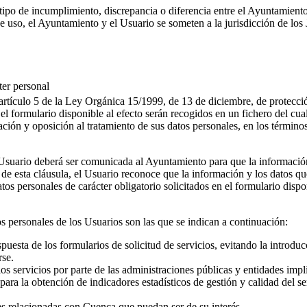
tipo de incumplimiento, discrepancia o diferencia entre el Ayuntamiento
e uso, el Ayuntamiento y el Usuario se someten a la jurisdicción de los
ter personal
artículo 5 de la Ley Orgánica 15/1999, de 13 de diciembre, de protecc
el formulario disponible al efecto serán recogidos en un fichero del cua
lación y oposición al tratamiento de sus datos personales, en los térmi
 Usuario deberá ser comunicada al Ayuntamiento para que la informació
 de esta cláusula, el Usuario reconoce que la información y los datos qu
s datos personales de carácter obligatorio solicitados en el formulario d
os personales de los Usuarios son las que se indican a continuación:
respuesta de los formularios de solicitud de servicios, evitando la introd
rse.
los servicios por parte de las administraciones públicas y entidades impli
para la obtención de indicadores estadísticos de gestión y calidad del se
es relacionadas con Cuenca que puedan ser de su interés.