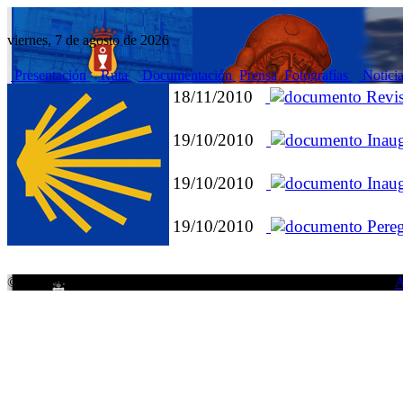
viernes, 7 de agosto de 2026
Presentación
Ruta
Documentación
Prensa
Fotografías
Notici
18/11/2010
Revis
19/10/2010
Inaug
19/10/2010
Inaug
19/10/2010
Pereg
© 2026
Ayuntamiento de Cuenca.
Todos los derechos reservados.
A