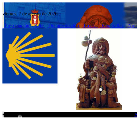
viernes, 7 de agosto de 2026
Presentación
Ruta
Documentación
Prensa
Fotografías
Noti
© 2026
Ayuntamiento de Cuenca.
Todos los derechos reservados.
A