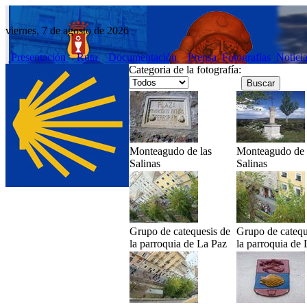
viernes, 7 de agosto de 2026
Presentación
Ruta
Documentación
Prensa
Fotografías
Notici
Categoria de la fotografía:
Monteagudo de las
Monteagudo de 
Salinas
Salinas
Grupo de catequesis de
Grupo de catequ
la parroquia de La Paz
la parroquia de